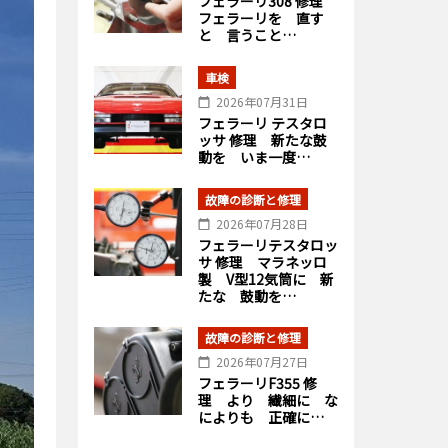
フェラーリ308 修理
フェラーリを 直す
と 言うこと…
車検
2026年07月31日
フェラーリ テスタロ
ッサ 修理 新たな鼓
動を いま一度…
故障の診断と修理
2026年07月28日
フェラーリテスタロッ
サ 修理 マラネッロ
製 V型12気筒に 新
たな 鼓動を…
故障の診断と修理
2026年07月27日
フェラーリF355 修
理 より 繊細に な
によりも 正確に…