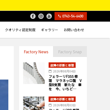
クオリティ認定制度
ギャラリー
お問い合わせ
Factory News
Factory Snap
故障の診断と修理
2026年08月04日
フェラーリF355 修
理 マラネッロ製 V
型8気筒 新たな 章
を 今、いちど…
故障の診断と修理
2026年08月03日