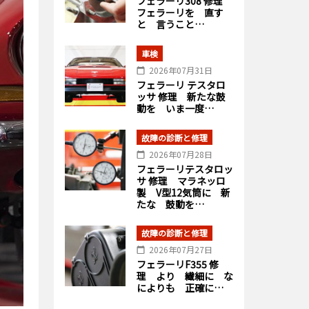
フェラーリ308 修理
フェラーリを 直す
と 言うこと…
車検
2026年07月31日
フェラーリ テスタロ
ッサ 修理 新たな鼓
動を いま一度…
故障の診断と修理
2026年07月28日
フェラーリテスタロッ
サ 修理 マラネッロ
製 V型12気筒に 新
たな 鼓動を…
故障の診断と修理
2026年07月27日
フェラーリF355 修
理 より 繊細に な
によりも 正確に…