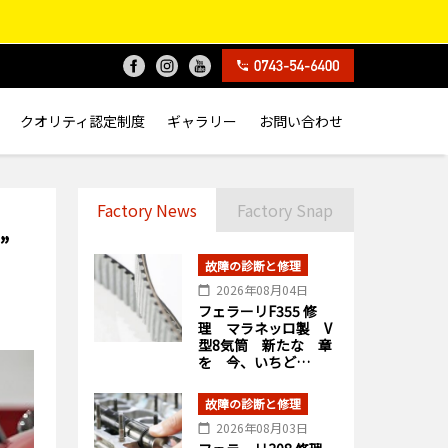
クオリティ認定制度
ギャラリー
お問い合わせ
Factory News
Factory Snap
る”
故障の診断と修理
2026年08月04日
フェラーリF355 修
理 マラネッロ製 V
型8気筒 新たな 章
を 今、いちど…
故障の診断と修理
2026年08月03日