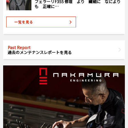
フェラーリF355 修理 より 繊細に なにより
も 正確に…
Past Report
過去のメンテナンスレポートを見る