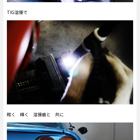
TIG溶接で
眩く 輝く 溶接痕と 共に