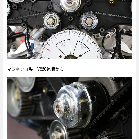
マラネッロ製 V型8気筒から