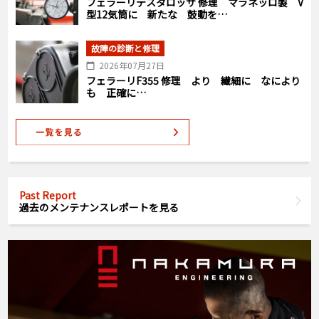
フェラーリテスタロッサ 修理 マラネッロ製 V
型12気筒に 新たな 鼓動を…
故障の診断と修理
2026年07月27日
フェラーリF355 修理 より 繊細に なにより
も 正確に…
Past Report
過去のメンテナンスレポートを見る