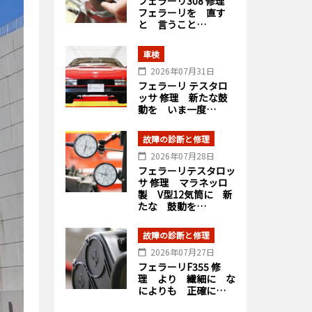
フェラーリ308 修理
フェラーリを 直す
と 言うこと…
車検
2026年07月31日
フェラーリ テスタロ
ッサ 修理 新たな鼓
動を いま一度…
故障の診断と修理
2026年07月28日
フェラーリテスタロッ
サ 修理 マラネッロ
製 V型12気筒に 新
たな 鼓動を…
故障の診断と修理
2026年07月27日
フェラーリF355 修
理 より 繊細に な
によりも 正確に…