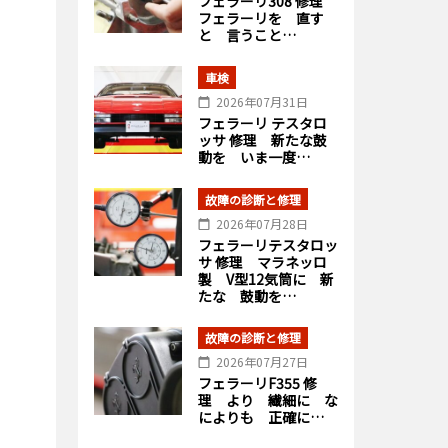
フェラーリ308 修理
フェラーリを 直す
と 言うこと…
車検
2026年07月31日
フェラーリ テスタロ
ッサ 修理 新たな鼓
動を いま一度…
故障の診断と修理
2026年07月28日
フェラーリテスタロッ
サ 修理 マラネッロ
製 V型12気筒に 新
たな 鼓動を…
故障の診断と修理
2026年07月27日
フェラーリF355 修
理 より 繊細に な
によりも 正確に…