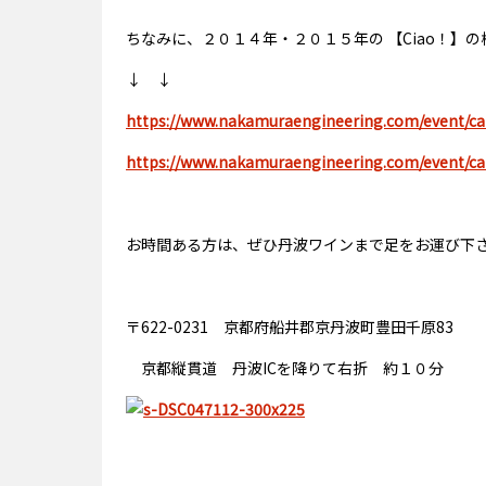
ちなみに、２０１４年・２０１５年の 【Ciao！】
↓ ↓
https://www.nakamuraengineering.com/event/ca
https://www.nakamuraengineering.com/event/ca
お時間ある方は、ぜひ丹波ワインまで足をお運び下
〒622-0231 京都府船井郡京丹波町豊田千原83
京都縦貫道 丹波ICを降りて右折 約１０分