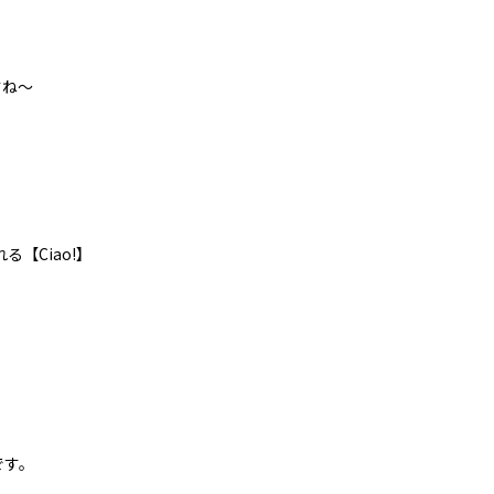
すね～
【Ciao!】
です。