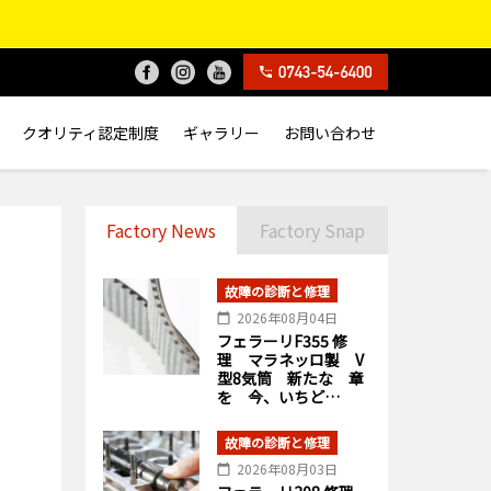
クオリティ認定制度
ギャラリー
お問い合わせ
Factory News
Factory Snap
故障の診断と修理
2026年08月04日
フェラーリF355 修
理 マラネッロ製 V
型8気筒 新たな 章
を 今、いちど…
故障の診断と修理
2026年08月03日