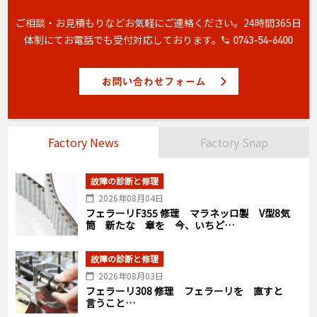
ご相談・お見積もりなどお気軽にご連絡ください。
24時間365日
体制にてお電話でも受付対応しております。
Factory News
Factory Snap
故障の診断と修理
2026年08月04日
フェラーリF355 修理 マラネッロ製 V型8気
筒 新たな 章を 今、いちど…
故障の診断と修理
2026年08月03日
フェラーリ308 修理 フェラーリを 直すと
言うこと…