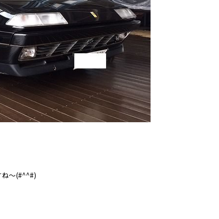
(#^^#)