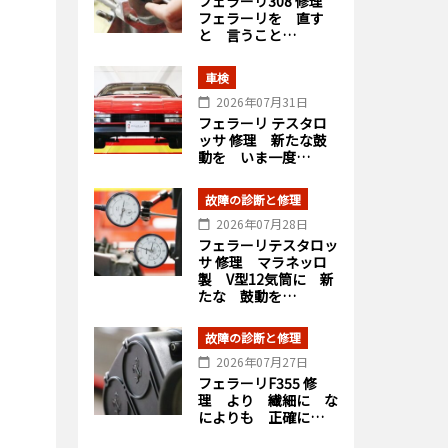
フェラーリ308 修理
フェラーリを 直す
と 言うこと…
車検
2026年07月31日
フェラーリ テスタロ
ッサ 修理 新たな鼓
動を いま一度…
故障の診断と修理
2026年07月28日
フェラーリテスタロッ
サ 修理 マラネッロ
製 V型12気筒に 新
たな 鼓動を…
故障の診断と修理
2026年07月27日
フェラーリF355 修
理 より 繊細に な
によりも 正確に…