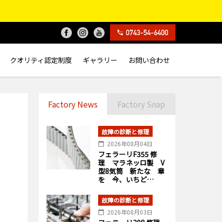
クオリティ認定制度
ギャラリー
お問い合わせ
Factory News
Factory Snap
故障の診断と修理
2026年08月04日
フェラーリF355 修
理 マラネッロ製 V
型8気筒 新たな 章
を 今、いちど…
故障の診断と修理
2026年08月03日