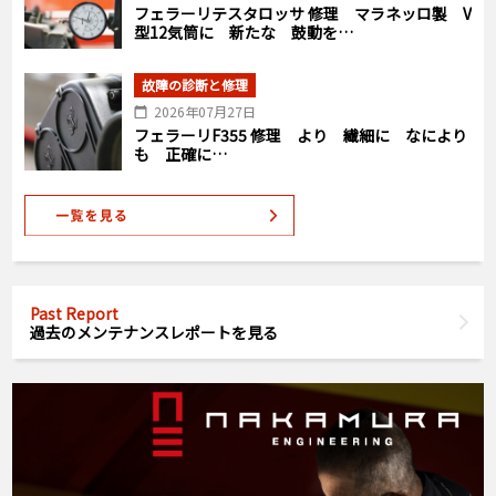
フェラーリテスタロッサ 修理 マラネッロ製 V
型12気筒に 新たな 鼓動を…
故障の診断と修理
2026年07月27日
フェラーリF355 修理 より 繊細に なにより
も 正確に…
Past Report
過去のメンテナンスレポートを見る