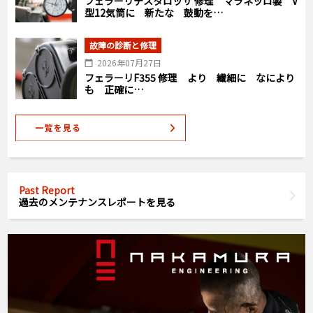
フェラーリテスタロッサ 修理 マラネッロ製 V
型12気筒に 新たな 鼓動を…
故障の診断と修理
2026年07月27日
フェラーリF355 修理 より 繊細に なにより
も 正確に…
Past Report
過去のメンテナンスレポートを見る