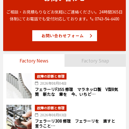
ご相談・お見積もりなどお気軽にご連絡ください。
24時間365日
体制にてお電話でも受付対応しております。
Factory News
Factory Snap
故障の診断と修理
2026年08月04日
フェラーリF355 修理 マラネッロ製 V型8気
筒 新たな 章を 今、いちど…
故障の診断と修理
2026年08月03日
フェラーリ308 修理 フェラーリを 直すと
言うこと…