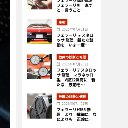
フェラーリ308 修理
フェラーリを 直す
と 言うこと…
車検
2026年07月31日
フェラーリ テスタロ
ッサ 修理 新たな鼓
動を いま一度…
故障の診断と修理
2026年07月28日
フェラーリテスタロッ
サ 修理 マラネッロ
製 V型12気筒に 新
たな 鼓動を…
故障の診断と修理
2026年07月27日
フェラーリF355 修
理 より 繊細に な
によりも 正確に…