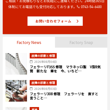
ご相談・お見積もりなどお気軽にご連絡ください。
24時間365日
体制にてお電話でも受付対応しております。
Factory News
Factory Snap
故障の診断と修理
2026年08月04日
フェラーリF355 修理 マラネッロ製 V型8気
筒 新たな 章を 今、いちど…
故障の診断と修理
2026年08月03日
フェラーリ308 修理 フェラーリを 直すと
言うこと…
車検