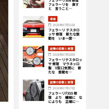
フェラーリ308 修理
フェラーリを 直す
と 言うこと…
車検
2026年07月31日
フェラーリ テスタロ
ッサ 修理 新たな鼓
動を いま一度…
故障の診断と修理
2026年07月28日
フェラーリテスタロッ
サ 修理 マラネッロ
製 V型12気筒に 新
たな 鼓動を…
故障の診断と修理
2026年07月27日
フェラーリF355 修
理 より 繊細に な
によりも 正確に…