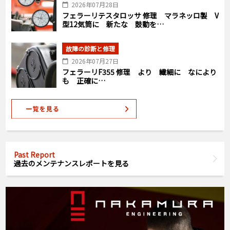
2026年07月28日
フェラーリテスタロッサ 修理 マラネッロ製 V
型12気筒に 新たな 鼓動を…
故障の診断と修理
2026年07月27日
フェラーリF355 修理 より 繊細に なにより
も 正確に…
Past Report
過去のメンテナンスレポートを見る