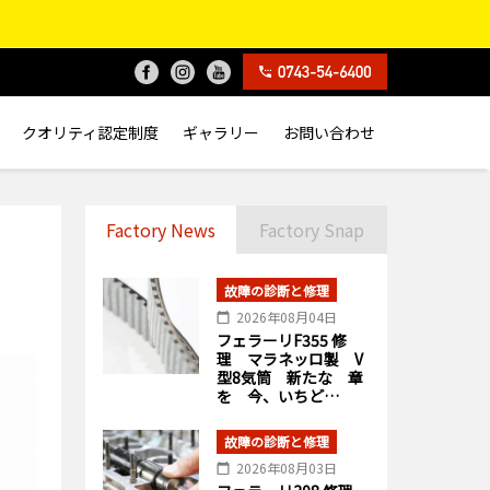
クオリティ認定制度
ギャラリー
お問い合わせ
Factory News
Factory Snap
故障の診断と修理
2026年08月04日
フェラーリF355 修
理 マラネッロ製 V
型8気筒 新たな 章
を 今、いちど…
故障の診断と修理
2026年08月03日