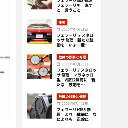
フェラーリ308 修理
フェラーリを 直す
と 言うこと…
車検
2026年07月31日
フェラーリ テスタロ
ッサ 修理 新たな鼓
動を いま一度…
故障の診断と修理
2026年07月28日
フェラーリテスタロッ
サ 修理 マラネッロ
製 V型12気筒に 新
たな 鼓動を…
故障の診断と修理
2026年07月27日
フェラーリF355 修
理 より 繊細に な
によりも 正確に…