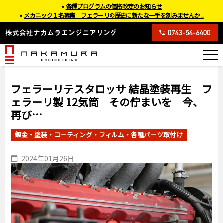
»
各種プログラムの価格改定のお知らせ
»
メカニック１名募集 フェラーリの歴史に新たな一手を刻みませんか...
フェラーリテスタロッサ 結晶塗装再生 フ
ェラーリ製 12気筒 その佇まいを 今、
再び…
鈑金・塗装・コーティング・フィルム・各種パーツ取付け
2024年01月26日