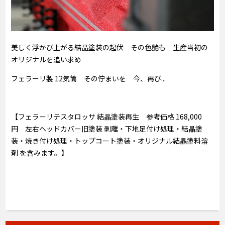
美しく浮かび上がる結晶塗装の起伏 その色艶も 生産当初の
オリジナルを追い求め
フェラーリ製 12気筒 その佇まいを 今、再び...
【フェラーリテスタロッサ 結晶塗装再生 参考価格 168,000
円 左右ヘッドカバー旧塗装 剥離・下地足付け処理・結晶塗
装・焼き付け処理・トップコート塗装・オリジナル結晶塗料溶
剤 を含みます。】