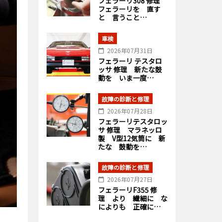
フェラーリ308 修理
フェラーリを 直す
と 言うこと…
車検
2026年07月31日
フェラーリ テスタロ
ッサ 修理 新たな鼓
動を いま一度…
故障の診断と修理
2026年07月28日
フェラーリテスタロッ
サ 修理 マラネッロ
製 V型12気筒に 新
たな 鼓動を…
故障の診断と修理
2026年07月27日
フェラーリF355 修
理 より 繊細に な
によりも 正確に…