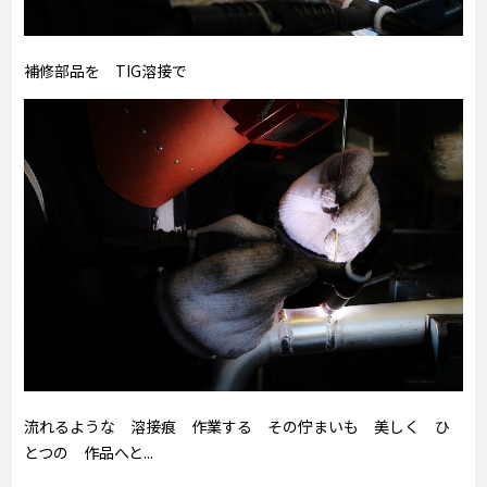
補修部品を TIG溶接で
流れるような 溶接痕 作業する その佇まいも 美しく ひ
とつの 作品へと...