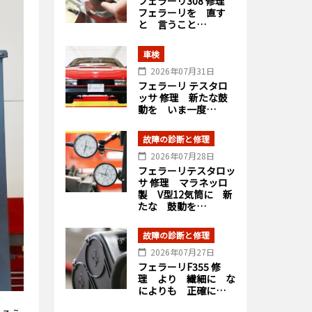
フェラーリ308 修理
フェラーリを 直す
と 言うこと…
車検
2026年07月31日
フェラーリ テスタロ
ッサ 修理 新たな鼓
動を いま一度…
故障の診断と修理
2026年07月28日
フェラーリテスタロッ
サ 修理 マラネッロ
製 V型12気筒に 新
たな 鼓動を…
故障の診断と修理
2026年07月27日
フェラーリF355 修
理 より 繊細に な
によりも 正確に…