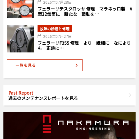
2026年07月28日
フェラーリテスタロッサ 修理 マラネッロ製 V
型12気筒に 新たな 鼓動を…
故障の診断と修理
2026年07月27日
フェラーリF355 修理 より 繊細に なにより
も 正確に…
Past Report
過去のメンテナンスレポートを見る