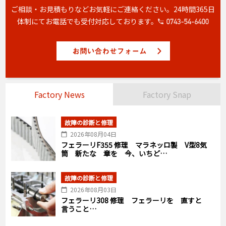
ご相談・お見積もりなどお気軽にご連絡ください。
24時間365日
体制にてお電話でも受付対応しております。
Factory News
Factory Snap
故障の診断と修理
2026年08月04日
フェラーリF355 修理 マラネッロ製 V型8気
筒 新たな 章を 今、いちど…
故障の診断と修理
2026年08月03日
フェラーリ308 修理 フェラーリを 直すと
言うこと…