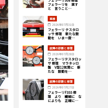
フェラーリ308 修理
フェラーリを 直す
と 言うこと…
車検
2026年07月31日
フェラーリ テスタロ
ッサ 修理 新たな鼓
動を いま一度…
故障の診断と修理
2026年07月28日
フェラーリテスタロッ
サ 修理 マラネッロ
製 V型12気筒に 新
たな 鼓動を…
故障の診断と修理
2026年07月27日
フェラーリF355 修
理 より 繊細に な
によりも 正確に…