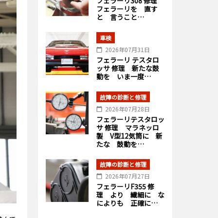
フェラーリ308 修理
フェラーリを 直す
と 言うこと…
車検
2026年07月31日
フェラーリ テスタロ
ッサ 修理 新たな鼓
動を いま一度…
故障の診断と修理
2026年07月28日
フェラーリテスタロッ
サ 修理 マラネッロ
製 V型12気筒に 新
たな 鼓動を…
故障の診断と修理
2026年07月27日
フェラーリF355 修
理 より 繊細に な
によりも 正確に…