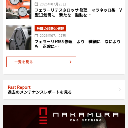
2026年07月28日
フェラーリテスタロッサ 修理 マラネッロ製 V
型12気筒に 新たな 鼓動を…
故障の診断と修理
2026年07月27日
フェラーリF355 修理 より 繊細に なにより
も 正確に…
Past Report
過去のメンテナンスレポートを見る