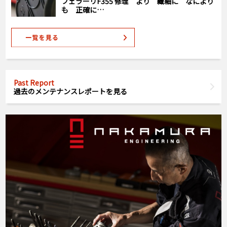
フェラーリF355 修理 より 繊細に なにより
も 正確に…
Past Report
過去のメンテナンスレポートを見る