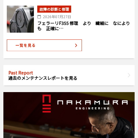
故障の診断と修理
2026年07月27日
フェラーリF355 修理 より 繊細に なにより
も 正確に…
Past Report
過去のメンテナンスレポートを見る