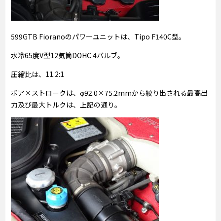
599GTB Fioranoのパワーユニットは、Tipo F140C型。
水冷65度V型12気筒DOHC 4バルブ。
圧縮比は、11.2:1
ボア×ストロークは、φ92.0×75.2mmから絞り出される最高出
力及び最大トルクは、上記の通り。