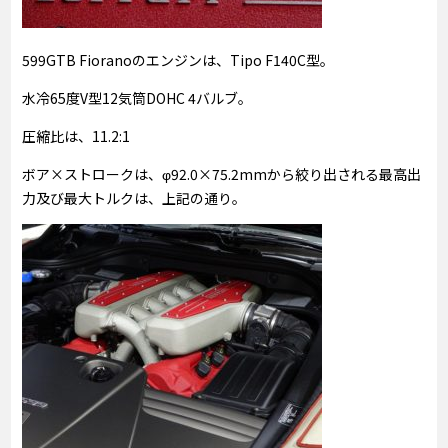
599GTB Fioranoのエンジンは、Tipo F140C型。
水冷65度V型12気筒DOHC 4バルブ。
圧縮比は、11.2:1
ボア×ストロークは、φ92.0×75.2mmから絞り出される最高出
力及び最大トルクは、上記の通り。