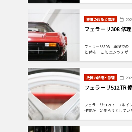
20
故障の診断と修理
フェラーリ308 
フェラーリ308 車検での お
と 時を こえ エンツォが
20
故障の診断と修理
フェラーリ512T
フェラーリ512TR フ
作業が 始まろうとしていま
ク […]