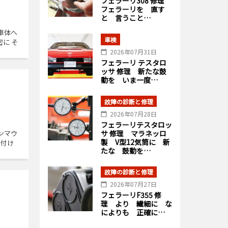
フェラーリ308 修理
フェラーリを 直す
と 言うこと…
車体へ
車検
に そ
2026年07月31日
フェラーリ テスタロ
ッサ 修理 新たな鼓
動を いま一度…
故障の診断と修理
2026年07月28日
フェラーリテスタロッ
サ 修理 マラネッロ
ンマウ
製 V型12気筒に 新
み付け
たな 鼓動を…
故障の診断と修理
2026年07月27日
フェラーリF355 修
理 より 繊細に な
によりも 正確に…