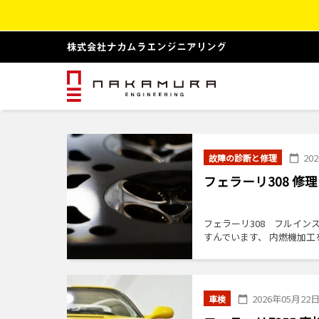
20
故障の診断と修理
フェラーリ308 
フェラーリ308 フルイ
すんでいます、 内燃機加工
された ナカム […]
2026年05月22
車検