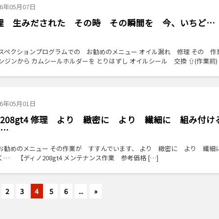
26年05月07日
 修理 生みだされた その時 その瞬間を 今、いちど…
ンスペクションプログラムでの お勧めのメニュー オイル漏れ 修理 その 
ンジンから カムシールホルダーを とりはずし オイルシール 交換 ⇧(作業前
26年05月01日
208gt4 修理 より 緻密に より 繊細に 組み付
…
の お勧めのメニュー その作業が すすんでいます、 より 緻密に より 繊細に
 【ディノ208gt4 メンテナンス作業 参考価格 […]
2
3
4
5
6
...
»