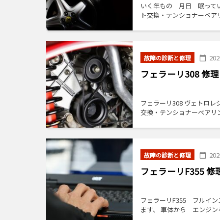
いく年もの 月日 眠ってい
ト交換・テンショナーベアリ
ア ひとつ […]
20
故障の診断と修理
フェラーリ308 
フェラーリ308 ヴェトロ
交換・テンショナーベアリ
れた ダイア […]
20
故障の診断と修理
フェラーリF355
フェラーリF355 フルイ
ます、 車体から エンジン
ー […]