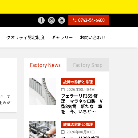
クオリティ認定制度
ギャラリー
お問い合わせ
Factory News
Factory Snap
故障の診断と修理
2026年08月04日
フェラーリF355 修
が す
理 マラネッロ製 V
生みだ
型8気筒 新たな 章
を 今、いちど…
故障の診断と修理
2026年08月03日