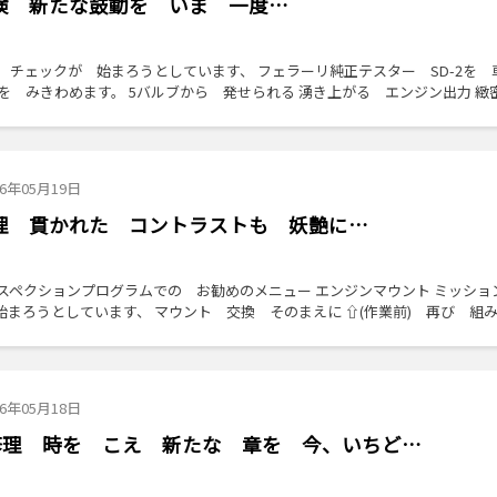
 車検 新たな鼓動を いま 一度…
の チェックが 始まろうとしています、 フェラーリ純正テスター SD-2を 
を みきわめます。 5バルブから 発せられる 湧き上がる エンジン出力 緻密
26年05月19日
 修理 貫かれた コントラストも 妖艶に…
ンスペクションプログラムでの お勧めのメニュー エンジンマウント ミッショ
まろうとしています、 マウント 交換 そのまえに ⇧(作業前) 再び 組
26年05月18日
R 修理 時を こえ 新たな 章を 今、いちど…