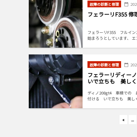
20
故障の診断と修理
フェラーリF355
フェラーリF355 フルイ
始まろうとしています、 エ
まえ […]
20
故障の診断と修理
フェラーリディーノ
いで立ちも 美しく
ディノ208gt4 車検で
付ける いで立ちも 美しく…
«
...