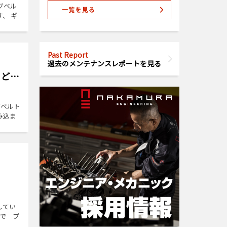
グベル
、 ギ
Past Report
過去のメンテナンスレポートを見る
ちど…
グベルト
み込ま
してい
プで プ