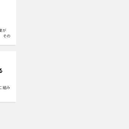
作業が
) その
ける
 組み