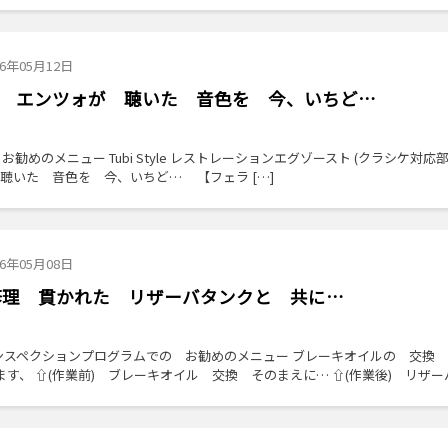
26年05月12日
修理 エンツォが 聴いた 音色を 今、いちど…
勧めのメニュー Tubi Style レストレーションエグゾースト (クラシケ対応部
 聴いた 音色を 今、いちど… 【フェラ […]
26年05月08日
R 修理 貫かれた リザーバタンクと 共に…
ルインスペクションプログラムでの お勧めのメニュー ブレーキオイルの 交
す、 ⇧(作業前) ブレーキオイル 交換 そのまえに… ⇧(作業後) リザー