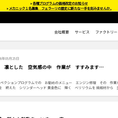
»
各種プログラムの価格改定のお知らせ
»
メカニック１名募集 フェラーリの歴史に新たな一手を刻みませんか...
会社概要
サービス
ファクトリー
26年05月25日
修理 凛とした 空気感の中 作業が すすみます…
ンスペクションプログラムでの お勧めのメニュー エンジン修理 その 作業
を 終えた シリンダーヘッド 黄金色に 輝く ベリリウムを 焼結材から 
日