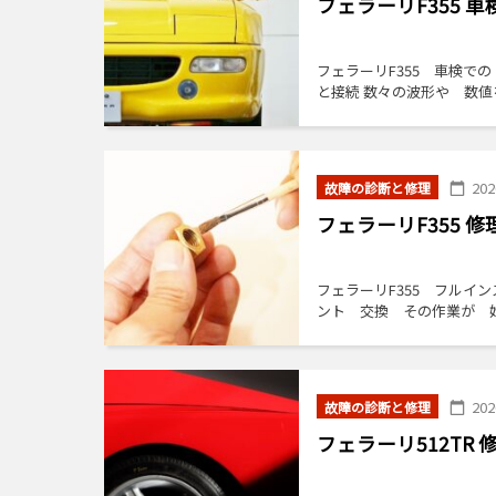
フェラーリF355
フェラーリF355 車検で
と接続 数々の波形や 数値
して […]
20
故障の診断と修理
フェラーリF355
フェラーリF355 フルイ
ント 交換 その作業が 始
る ブラケ […]
20
故障の診断と修理
フェラーリ512T