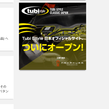
品) へ
換 その
バタン